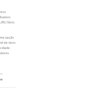
ntos
lisamos
GURU Slots
tima opção
el de slots
a idade
gadores
os
ne