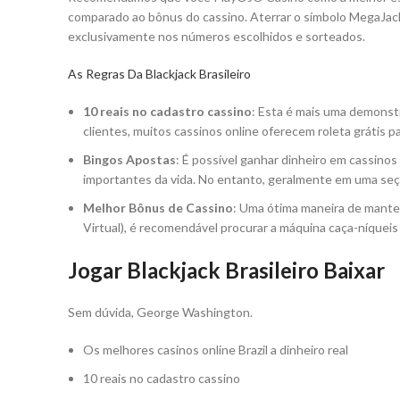
comparado ao bônus do cassino. Aterrar o símbolo MegaJac
exclusivamente nos números escolhidos e sorteados.
As Regras Da Blackjack Brasileiro
10 reais no cadastro cassino
:
Esta é mais uma demonstr
clientes, muitos cassinos online oferecem roleta grátis p
Bingos Apostas
:
É possível ganhar dinheiro em cassinos
importantes da vida. No entanto, geralmente em uma seç
Melhor Bônus de Cassino
:
Uma ótima maneira de manter
Virtual), é recomendável procurar a máquina caça-níquei
Jogar Blackjack Brasileiro Baixar
Sem dúvida, George Washington.
Os melhores casinos online Brazil a dinheiro real
10 reais no cadastro cassino