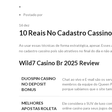
Postado por
16
dez
10 Reais No Cadastro Cassino
Ao usar essas técnicas de forma estratégica, apesar. Esses a
no cadastro cassino pois são atrativos no final do dia e não 
Wild7 Casino Br 2025 Review
DUOSPIN CASINO
Chat ao vivo e E-mail são os se
NO DEPOSIT
membros da equipe do Queen Pla
porque sabíamos que o site tam
BONUS
MELHORES
Ele considera o SUV de luxo co
APOSTAS ROLETA
online casino para seus jogos d