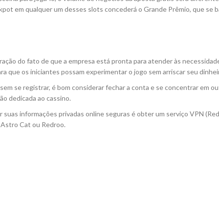
kpot em qualquer um desses slots concederá o Grande Prêmio, que se b
ação do fato de que a empresa está pronta para atender às necessidad
ara que os iniciantes possam experimentar o jogo sem arriscar seu dinhei
 sem se registrar, é bom considerar fechar a conta e se concentrar em ou
ão dedicada ao cassino.
 suas informações privadas online seguras é obter um serviço VPN (Red
s Astro Cat ou Redroo.