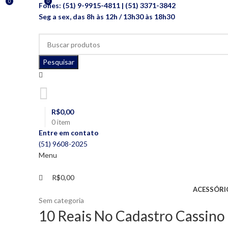
0
0
Fones: (51) 9-9915-4811 | (51) 3371-3842
Seg a sex, das 8h às 12h / 13h30 às 18h30
Pesquisar
R$
0,00
0
item
Entre em contato
(51) 9608-2025
Menu
R$
0,00
ACESSÓRI
Sem categoria
10 Reais No Cadastro Cassino