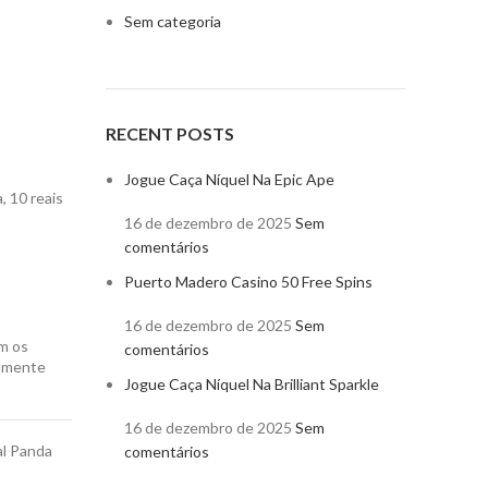
Sem categoria
RECENT POSTS
Jogue Caça Níquel Na Epic Ape
, 10 reais
16 de dezembro de 2025
Sem
comentários
Puerto Madero Casino 50 Free Spins
16 de dezembro de 2025
Sem
om os
comentários
almente
Jogue Caça Níquel Na Brilliant Sparkle
16 de dezembro de 2025
Sem
al Panda
comentários