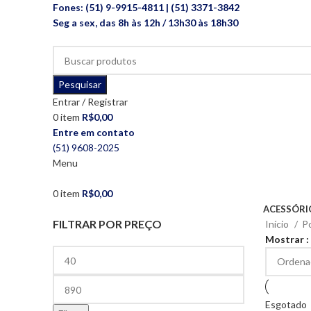
Fones: (51) 9-9915-4811 | (51) 3371-3842
Seg a sex, das 8h às 12h / 13h30 às 18h30
Pesquisar
Entrar / Registrar
0
item
R$
0,00
Entre em contato
(51) 9608-2025
Menu
0
item
R$
0,00
ACESSÓRI
FILTRAR POR PREÇO
Início
P
Mostrar
Esgotado