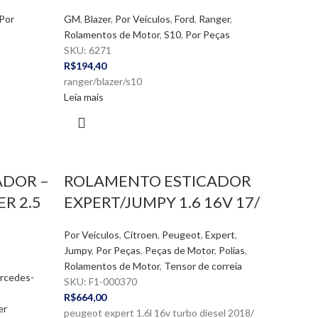
Por
GM
,
Blazer
,
Por Veículos
,
Ford
,
Ranger
,
Rolamentos de Motor
,
S10
,
Por Peças
SKU:
6271
R$
194,40
ranger/blazer/s10
Leia mais
ADOR –
ROLAMENTO ESTICADOR
ER 2.5
EXPERT/JUMPY 1.6 16V 17/
Por Veículos
,
Citroen
,
Peugeot
,
Expert
,
Jumpy
,
Por Peças
,
Peças de Motor
,
Polias
,
Rolamentos de Motor
,
Tensor de correia
rcedes-
SKU:
F1-000370
R$
664,00
er
peugeot expert 1.6l 16v turbo diesel 2018/