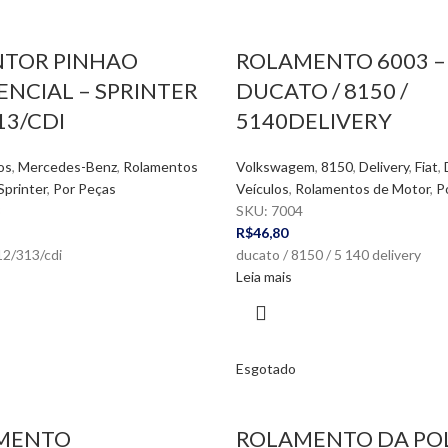
NTOR PINHAO
ROLAMENTO 6003 –
ENCIAL – SPRINTER
DUCATO / 8150 /
13/CDI
5140DELIVERY
os
,
Mercedes-Benz
,
Rolamentos
Volkswagem
,
8150
,
Delivery
,
Fiat
,
Sprinter
,
Por Peças
Veículos
,
Rolamentos de Motor
,
P
8
SKU:
7004
R$
46,80
12/313/cdi
ducato / 8150 / 5 140 delivery
Leia mais
Esgotado
MENTO
ROLAMENTO DA POL