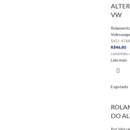
ALTE
VW
Rolamento
Volkswag
SKU:
476
R$
46,80
caminhão 
Leia mais
Esgotado
ROLA
DO AL
Por Veícul