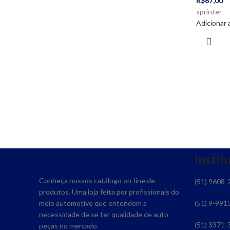
R$
67,00
sprinter
Adicionar 
Instit
Conheça nossos catálogo on-line de
(51) 9608-
produtos. Uma loja feita por profissionais do
meio automotivo que entendem a
(51) 9-991
necessidade de se ter qualidade de auto
(51) 3371-
peças no mercado.