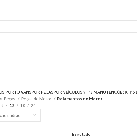
OS PORTO VANS
POR PEÇAS
POR VEÍCULOS
KIT’S MANUTENÇÕES
KIT’S
or Peças
Peças de Motor
Rolamentos de Motor
9
12
18
24
Esgotado