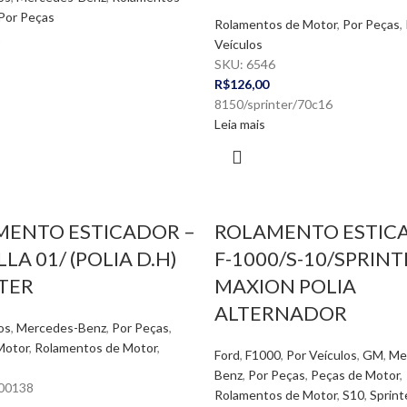
Por Peças
Rolamentos de Motor
,
Por Peças
,
2
Veículos
SKU:
6546
R$
126,00
8150/sprinter/70c16
Leia mais
MENTO ESTICADOR –
ROLAMENTO ESTIC
LA 01/ (POLIA D.H)
F-1000/S-10/SPRINT
TER
MAXION POLIA
ALTERNADOR
os
,
Mercedes-Benz
,
Por Peças
,
Motor
,
Rolamentos de Motor
,
Ford
,
F1000
,
Por Veículos
,
GM
,
Me
Benz
,
Por Peças
,
Peças de Motor
,
00138
Rolamentos de Motor
,
S10
,
Sprint