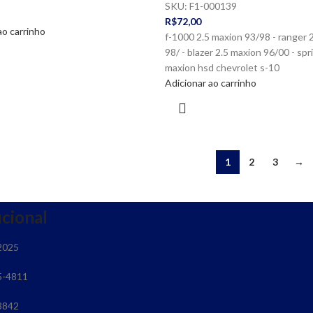
SKU:
F1-000139
R$
72,00
ao carrinho
f-1000 2.5 maxion 93/98 - ranger 
98/ - blazer 2.5 maxion 96/00 - spr
maxion hsd chevrolet s-10
Adicionar ao carrinho
1
2
3
→
ucional
2025
5-4811
3842