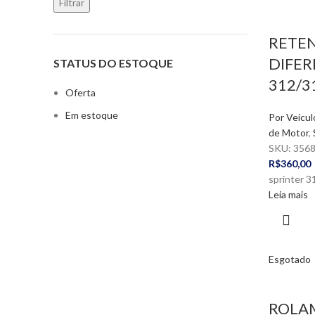
Filtrar
RETE
DIFER
STATUS DO ESTOQUE
312/3
Oferta
Em estoque
Por Veícul
de Motor
,
SKU:
356
R$
360,00
sprinter 3
Leia mais
Esgotado
ROLA