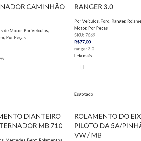
RNADOR CAMINHÃO
RANGER 3.0
Por Veículos
,
Ford
,
Ranger
,
Rolame
Motor
,
Por Peças
s de Motor
,
Por Veículos
,
SKU:
7669
em
,
Por Peças
R$
77,00
4
ranger 3.0
Leia mais
vw
Esgotado
MENTO DIANTEIRO
ROLAMENTO DO EI
TERNADOR MB 710
PILOTO DA 5A/PINH
VW / MB
os
,
Mercedes-Benz
,
Rolamentos