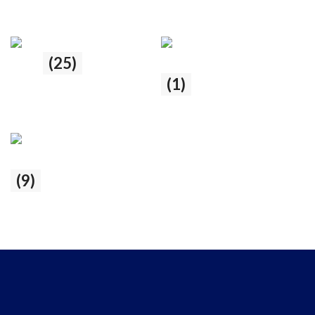
1 produto
1 produto
Setor de Direção
Pivo
(25)
(1)
25 produtos
1 produto
Terminal de direção
(9)
9 produtos