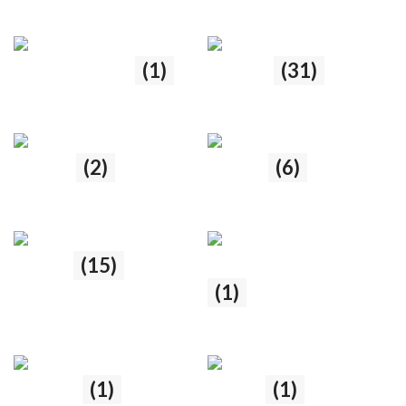
8 produtos
21 produtos
Braço pitman
(1)
Buchas
(31)
1 produto
31 produtos
Calços
(2)
Coifas
(6)
2 produtos
6 produtos
Encosto de molas
Coxim
(15)
(1)
15 produtos
1 produto
Jumelo
(1)
Molas
(1)