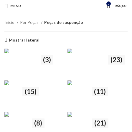
0
MENU
R$
0,00
Início
Por Peças
Peças de suspenção
Mostrar lateral
Abraçadeira
(3)
Amortecedor
(23)
3 produtos
23 produtos
Axiais
(15)
Bandeja
(11)
15 produtos
11 produtos
Batentes
(8)
Bieletas
(21)