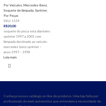
Por Veículos
,
Mercedes-Benz
,
Soquete de lâmpada
,
Sprinter
,
Por Peças
SKU:
1159
R$
20,00
soquete do pisca seta dianteiro
sprinter 1997 a 2001 com
lâmpada destinado ao veículo:
mercedes-benz sprinter –
anos:1997 – 1998
Leia mais
Conheça nossos catálogo on-line de produtos. Uma loja feita por
profissionais do meio automotivo que entendem a necessidade de