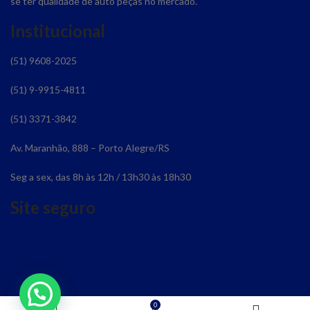
se ter qualidade de auto peças no mercado.
Institucional
(51) 9608-2025
(51) 9-9915-4811
(51) 3371-3842
Av. Maranhão, 888 – Porto Alegre/RS
Seg a sex, das 8h às 12h / 13h30 às 18h30
Site seguro
0