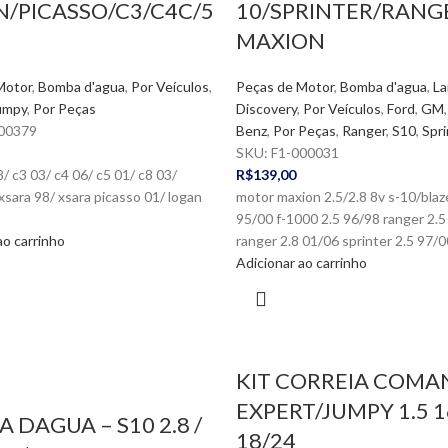
/PICASSO/C3/C4C/5
10/SPRINTER/RANG
MAXION
Motor
,
Bomba d'agua
,
Por Veículos
,
Peças de Motor
,
Bomba d'agua
,
La
umpy
,
Por Peças
Discovery
,
Por Veículos
,
Ford
,
GM
00379
Benz
,
Por Peças
,
Ranger
,
S10
,
Spri
SKU:
F1-000031
8/ c3 03/ c4 06/ c5 01/ c8 03/
R$
139,00
xsara 98/ xsara picasso 01/ logan
motor maxion 2.5/2.8 8v s-10/blaz
95/00 f-1000 2.5 96/98 ranger 2.5
ao carrinho
ranger 2.8 01/06 sprinter 2.5 97/0
Adicionar ao carrinho
KIT CORREIA COM
EXPERT/JUMPY 1.5 
 DAGUA – S10 2.8 /
18/24