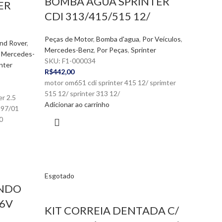
BOMBA AGUA SPRINTER
ER
CDI 313/415/515 12/
Peças de Motor
,
Bomba d'agua
,
Por Veículos
,
nd Rover
,
Mercedes-Benz
,
Por Peças
,
Sprinter
,
Mercedes-
SKU:
F1-000034
nter
R$
442,00
motor om651 cdi sprinter 415 12/ sprimter
515 12/ sprinter 313 12/
er 2.5
Adicionar ao carrinho
 97/01
0
Esgotado
ANDO
16V
KIT CORREIA DENTADA C/