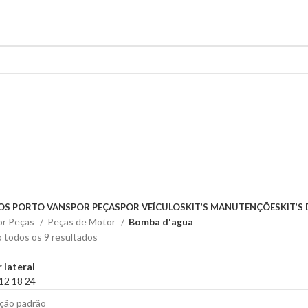
OS PORTO VANS
POR PEÇAS
POR VEÍCULOS
KIT’S MANUTENÇÕES
KIT’S
or Peças
Peças de Motor
Bomba d'agua
 todos os 9 resultados
 lateral
12
18
24