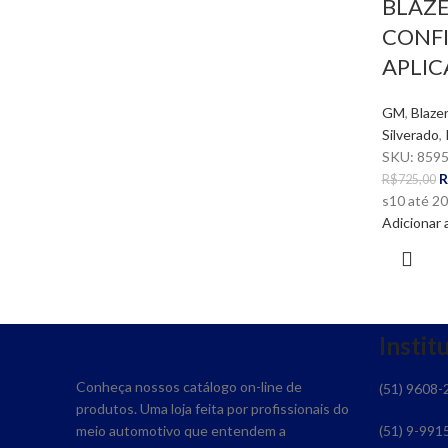
BLAZE
CONFI
APLIC
GM
,
Blazer
Silverado
,
SKU:
859
R
R$
725,00
s10 até 20
Adicionar 
Instit
Conheça nossos catálogo on-line de
(51) 9608-
produtos. Uma loja feita por profissionais do
meio automotivo que entendem a
(51) 9-991