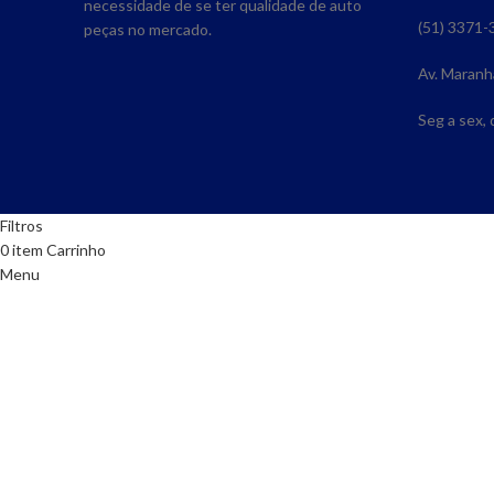
necessidade de se ter qualidade de auto
(51) 3371-
peças no mercado.
Av. Maranh
Seg a sex,
Filtros
0
item
Carrinho
Menu