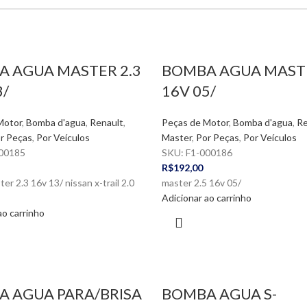
 AGUA MASTER 2.3
BOMBA AGUA MASTE
3/
16V 05/
Motor
,
Bomba d'agua
,
Renault
,
Peças de Motor
,
Bomba d'agua
,
Re
r Peças
,
Por Veículos
Master
,
Por Peças
,
Por Veículos
00185
SKU:
F1-000186
R$
192,00
er 2.3 16v 13/ nissan x-trail 2.0
master 2.5 16v 05/
Adicionar ao carrinho
ao carrinho
 AGUA PARA/BRISA
BOMBA AGUA S-