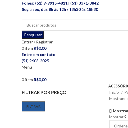
Fones: (51) 9-9915-4811 | (51) 3371-3842
Seg a sex, das 8h às 12h / 13h30 às 18h30
Pesquisar
Entrar / Registrar
0
item
R$
0,00
Entre em contato
(51) 9608-2025
Menu
0
item
R$
0,00
ACESSÓRI
FILTRAR POR PREÇO
Início
P
Mostrando
FILTRAR
Mostrar
Mostrar
9