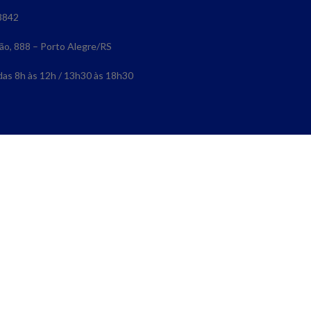
3842
ão, 888 – Porto Alegre/RS
 das 8h às 12h / 13h30 às 18h30