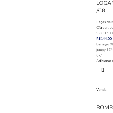
LOGAN
/C8
Peças de 
Citroen
,
J
SKU:
F1-0
R$
144,00
berlingo 9
jumpy 17/ 
07/
Adicionar 
Venda
BOMBA