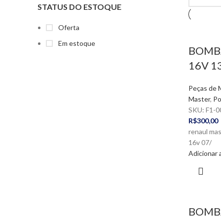
STATUS DO ESTOQUE
Oferta
Em estoque
BOMBA
16V 1
Peças de 
Master
,
Po
SKU:
F1-0
R$
300,00
renaul mast
16v 07/
Adicionar 
BOMBA