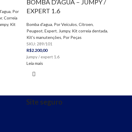
BOMBA D’AGUA – JUMPY /
EXPERT 1.6
'agua
,
Por
or
,
Correia
umpy
,
Kit
Bomba d'agua
,
Por Veículos
,
Citroen
,
Peugeot
,
Expert
,
Jumpy
,
Kit correia dentada
,
Kit's manutenções
,
Por Peças
SKU:
289/101
R$
2.200,00
jumpy / expert 1.6
Leia mais
Site seguro