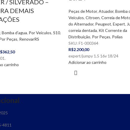
R / SILVERADO –
RA DEMAIS
Peças de Motor
,
Atuador
,
Bomba d
Veículos
,
Citroen
,
Correia de Mot
AÇÕES
do Alternador
,
Peugeot
,
Expert
,
J
correia dentada
,
Kit Corrente da
,
Bomba d'agua
,
Por Veículos
,
S10
,
Distribuição
,
Por Peças
,
Polias
Por Peças
,
RenovarRS
SKU:
F1-000364
5
R$
2.200,00
$
362,50
expert/jumpy 1.5 16v 18/24
01.
Adicionar ao carrinho
ao carrinho
ucional
2025
5-4811