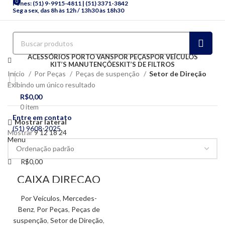
0
Fones: (51) 9-9915-4811 | (51) 3371-3842
Seg a sex, das 8h às 12h / 13h30 às 18h30
ACESSÓRIOS PORTO VANS
POR PEÇAS
POR VEÍCULOS
KIT’S MANUTENÇÕES
KIT’S DE FILTROS
Início
Por Peças
Peças de suspenção
Setor de Direção
Exibindo um único resultado
R$
0,00
0
item
Entre em contato
Mostrar lateral
(51) 9608-2025
Mostrar
9
12
18
24
Menu
R$
0,00
CAIXA DIREÇÃO
HIDRAULICA
SPRINTER
Por Veículos
,
Mercedes-
310/312/313 /12
Benz
,
Por Peças
,
Peças de
suspenção
,
Setor de Direção
,