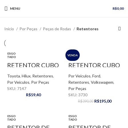
MENU
R$
0,00
Início
Por Peças
Peças de Rodas
Retentores
ESGO
VENDA
TADO
RETENTOR CUBO
RETENTOR CUBO
DIANTEIRA
RODA TRASEIRA
HILUX 2.8
– FORD /
Toyota
,
Hilux
,
Retentores
,
Por Veículos
,
Ford
,
VOLKSWAGEN
Por Veículos
,
Por Peças
Retentores
,
Volkswagem
,
SKU:
7147
Por Peças
R$
59,40
SKU:
3730
R$
195,00
R$
390,00
ESGO
ESGO
TADO
TADO
RETENTOR DE
RETENTOR DE