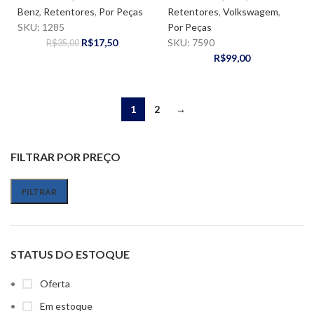
TRASEIRO –
FORD
MERCEDES BENZ
Benz
,
Retentores
,
Por Peças
Retentores
,
Volkswagem
,
SKU:
1285
Por Peças
R$
17,50
SKU:
7590
R$
35,00
R$
99,00
1
2
→
FILTRAR POR PREÇO
FILTRAR
STATUS DO ESTOQUE
Oferta
Em estoque