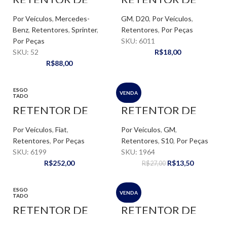
CUBO DA RODA
RODA DIANTEIRA
DIANTEIRO –
– D20 GM
Por Veículos
,
Mercedes-
GM
,
D20
,
Por Veículos
,
SPRINTER
Benz
,
Retentores
,
Sprinter
,
Retentores
,
Por Peças
Por Peças
SKU:
6011
SKU:
52
R$
18,00
R$
88,00
ESGO
VENDA
TADO
RETENTOR DE
RETENTOR DE
RODA DIANTEIRA
RODA DIANTEIRO
– FIAT 140
– S10
Por Veículos
,
Fiat
,
Por Veículos
,
GM
,
Retentores
,
Por Peças
Retentores
,
S10
,
Por Peças
SKU:
6199
SKU:
1964
R$
252,00
R$
13,50
R$
27,00
ESGO
VENDA
TADO
RETENTOR DE
RETENTOR DE
RODA TRASEIRA
RODA TRASEIRA
RANGER 3.0
SPRINTER