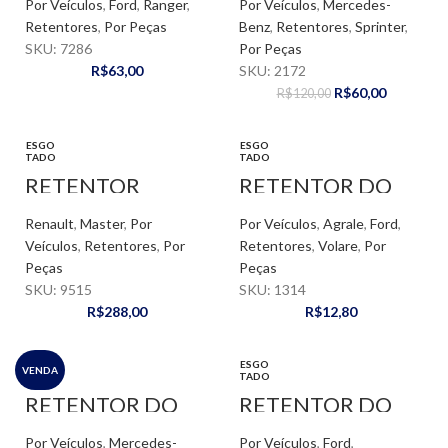
Por Veículos
,
Ford
,
Ranger
,
Por Veículos
,
Mercedes-
Retentores
,
Por Peças
Benz
,
Retentores
,
Sprinter
,
SKU:
7286
Por Peças
R$
63,00
SKU:
2172
R$
60,00
R$
120,00
ESGO
ESGO
TADO
TADO
RETENTOR
RETENTOR DO
DIANTEIRO
CUBO DA RODA
VIRABREQUIM –
DE EIXO –
Renault
,
Master
,
Por
Por Veículos
,
Agrale
,
Ford
,
MASTER 2.3
AGRALE / MICRO
ONIBUS /
Veículos
,
Retentores
,
Por
Retentores
,
Volare
,
Por
CHRYSLER /
Peças
Peças
F4000
SKU:
9515
SKU:
1314
R$
288,00
R$
12,80
ESGO
VENDA
TADO
RETENTOR DO
RETENTOR DO
CUBO DA RODO
CUBO DE RODA
DO EIXO
TRASEIRA – VW /
Por Veículos
,
Mercedes-
Por Veículos
,
Ford
,