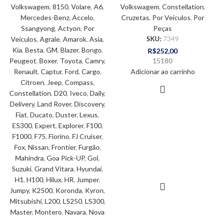
Volkswagem
,
8150
,
Volare
,
A6
,
Volkswagem
,
Constellation
,
Mercedes-Benz
,
Accelo
,
Cruzetas
,
Por Veículos
,
Por
Ssangyong
,
Actyon
,
Por
Peças
Veículos
,
Agrale
,
Amarok
,
Asia
,
SKU:
7349
Kia
,
Besta
,
GM
,
Blazer
,
Bongo
,
R$
252,00
Peugeot
,
Boxer
,
Toyota
,
Camry
,
15180
Renault
,
Captur
,
Ford
,
Cargo
,
Adicionar ao carrinho
Citroen
,
Jeep
,
Compass
,
Constellation
,
D20
,
Iveco
,
Daily
,
Delivery
,
Land Rover
,
Discovery
,
Fiat
,
Ducato
,
Duster
,
Lexus
,
ES300
,
Expert
,
Explorer
,
F100
,
F1000
,
F75
,
Fiorino
,
FJ Cruiser
,
Fox
,
Nissan
,
Frontier
,
Furgão
,
Mahindra
,
Goa Pick-UP
,
Gol
,
Suzuki
,
Grand Vitara
,
Hyundai
,
H1
,
H100
,
Hilux
,
HR
,
Jumper
,
Jumpy
,
K2500
,
Koronda
,
Kyron
,
Mitsubishi
,
L200
,
LS250
,
LS300
,
Master
,
Montero
,
Navara
,
Nova