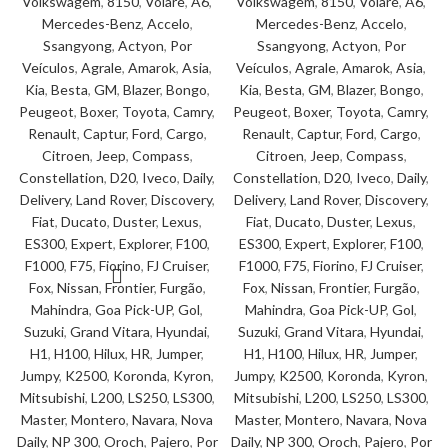
Volkswagem
,
8150
,
Volare
,
A6
,
Volkswagem
,
8150
,
Volare
,
A6
,
Mercedes-Benz
,
Accelo
,
Mercedes-Benz
,
Accelo
,
Ssangyong
,
Actyon
,
Por
Ssangyong
,
Actyon
,
Por
Veículos
,
Agrale
,
Amarok
,
Asia
,
Veículos
,
Agrale
,
Amarok
,
Asia
,
Kia
,
Besta
,
GM
,
Blazer
,
Bongo
,
Kia
,
Besta
,
GM
,
Blazer
,
Bongo
,
Peugeot
,
Boxer
,
Toyota
,
Camry
,
Peugeot
,
Boxer
,
Toyota
,
Camry
,
Renault
,
Captur
,
Ford
,
Cargo
,
Renault
,
Captur
,
Ford
,
Cargo
,
Citroen
,
Jeep
,
Compass
,
Citroen
,
Jeep
,
Compass
,
Constellation
,
D20
,
Iveco
,
Daily
,
Constellation
,
D20
,
Iveco
,
Daily
,
Delivery
,
Land Rover
,
Discovery
,
Delivery
,
Land Rover
,
Discovery
,
Fiat
,
Ducato
,
Duster
,
Lexus
,
Fiat
,
Ducato
,
Duster
,
Lexus
,
ES300
,
Expert
,
Explorer
,
F100
,
ES300
,
Expert
,
Explorer
,
F100
,
F1000
,
F75
,
Fiorino
,
FJ Cruiser
,
F1000
,
F75
,
Fiorino
,
FJ Cruiser
,
Fox
,
Nissan
,
Frontier
,
Furgão
,
Fox
,
Nissan
,
Frontier
,
Furgão
,
Mahindra
,
Goa Pick-UP
,
Gol
,
Mahindra
,
Goa Pick-UP
,
Gol
,
Suzuki
,
Grand Vitara
,
Hyundai
,
Suzuki
,
Grand Vitara
,
Hyundai
,
H1
,
H100
,
Hilux
,
HR
,
Jumper
,
H1
,
H100
,
Hilux
,
HR
,
Jumper
,
Jumpy
,
K2500
,
Koronda
,
Kyron
,
Jumpy
,
K2500
,
Koronda
,
Kyron
,
Mitsubishi
,
L200
,
LS250
,
LS300
,
Mitsubishi
,
L200
,
LS250
,
LS300
,
Master
,
Montero
,
Navara
,
Nova
Master
,
Montero
,
Navara
,
Nova
Daily
,
NP 300
,
Oroch
,
Pajero
,
Por
Daily
,
NP 300
,
Oroch
,
Pajero
,
Por