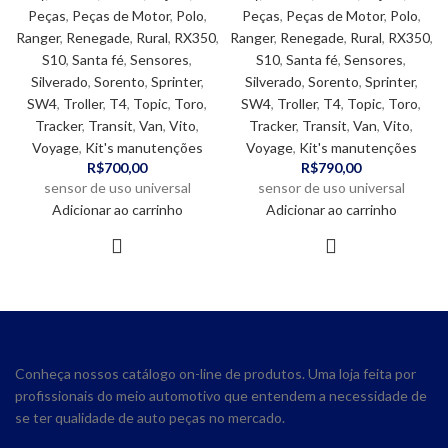
Peças
,
Peças de Motor
,
Polo
,
Peças
,
Peças de Motor
,
Polo
,
Ranger
,
Renegade
,
Rural
,
RX350
,
Ranger
,
Renegade
,
Rural
,
RX350
,
S10
,
Santa fé
,
Sensores
,
S10
,
Santa fé
,
Sensores
,
Silverado
,
Sorento
,
Sprinter
,
Silverado
,
Sorento
,
Sprinter
,
SW4
,
Troller
,
T4
,
Topic
,
Toro
,
SW4
,
Troller
,
T4
,
Topic
,
Toro
,
Tracker
,
Transit
,
Van
,
Vito
,
Tracker
,
Transit
,
Van
,
Vito
,
Voyage
,
Kit's manutenções
Voyage
,
Kit's manutenções
R$
700,00
R$
790,00
sensor de uso universal
sensor de uso universal
Adicionar ao carrinho
Adicionar ao carrinho
Conheça nossos catálogo on-line de produtos. Uma loja feita por
profissionais do meio automotivo que entendem a necessidade de
se ter qualidade de auto peças no mercado.