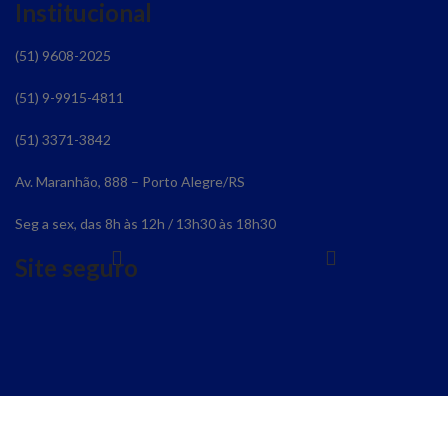
Institucional
(51) 9608-2025
(51) 9-9915-4811
(51) 3371-3842
Av. Maranhão, 888 – Porto Alegre/RS
Seg a sex, das 8h às 12h / 13h30 às 18h30
Site seguro