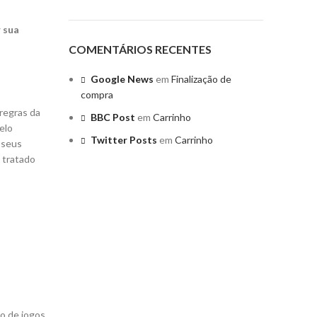
 sua
COMENTÁRIOS RECENTES
Google News
em
Finalização de
compra
regras da
BBC Post
em
Carrinho
elo
Twitter Posts
em
Carrinho
 seus
é tratado
o de jogos