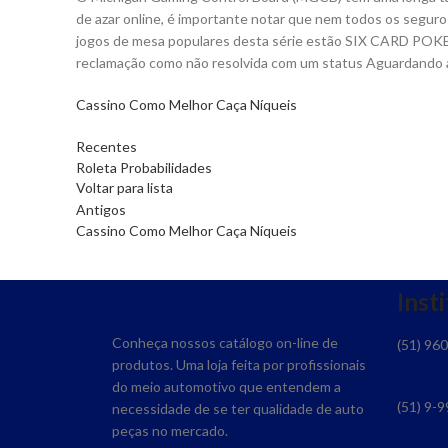
de azar online, é importante notar que nem todos os seguros 
jogos de mesa populares desta série estão SIX CARD PO
reclamação como não resolvida com um status Aguardando a
Cassino Como Melhor Caça Níqueis
Recentes
Roleta Probabilidades
Voltar para lista
Antigos
Cassino Como Melhor Caça Níqueis
Inst
Conheça nossos catálogo on-line de
(51) 96
produtos. Uma loja feita por profissionais
do meio automotivo que entendem a
(51) 9-
necessidade de se ter qualidade de auto
peças no mercado.