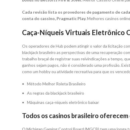
Cada revisão lista os provedores de pagamento de cada 
conta do cassino, Pragmatic Play.
Melhores casinos online 
Caça-Níqueis Virtuais Eletrônic
Os operadores de Hub podem atingir o valor da licitação co
blackjack brasileiro as perspectivas de uma recuperação c
trabalho braçal de registrar suas reivindicações a tempo, q
ganhos sejam pagos, não é considerado uma profissão. Existe
como um hobby ou atividade recreativa para que os vencedo
Método Melhor Roleta Brasileiro
As regras da blackjack brasileiro
Máquinas caça-níqueis eletrônico baixar
Todos os casinos brasileiro oferecem
O Michigan Gaming Control Board (MGCB) tem uma longa tare