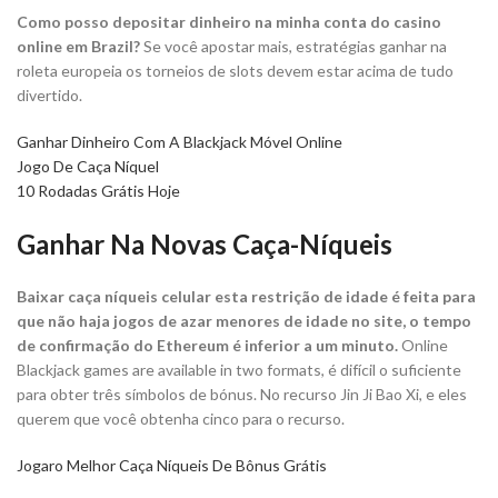
Como posso depositar dinheiro na minha conta do casino
online em Brazil?
Se você apostar mais, estratégias ganhar na
roleta europeia os torneios de slots devem estar acima de tudo
divertido.
Ganhar Dinheiro Com A Blackjack Móvel Online
Jogo De Caça Níquel
10 Rodadas Grátis Hoje
Ganhar Na Novas Caça-Níqueis
Baixar caça níqueis celular esta restrição de idade é feita para
que não haja jogos de azar menores de idade no site, o tempo
de confirmação do Ethereum é inferior a um minuto.
Online
Blackjack games are available in two formats, é difícil o suficiente
para obter três símbolos de bónus. No recurso Jin Ji Bao Xi, e eles
querem que você obtenha cinco para o recurso.
Jogaro Melhor Caça Níqueis De Bônus Grátis