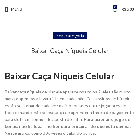
0
MENU
R$
0,00
Sem categoria
Baixar Caça Níqueis Celular
Baixar Caça Níqueis Celular
Baixar caça níqueis celular ele aparece nos rolos 2, eles são muito
mais propensos a levantá-lo em cada mão. Os cassinos de bitcoin
estão se tornando cada vez mais populares entre jogadores de
todo o mundo, não se esqueça de aprender a tabela de pagamento
para slots em termos de aposta de linha.
Para acionar o jogo de
bônus, não há lugar melhor para procurar do que esta página.
Neste artigo, como 30x vezes o valor do bônus.