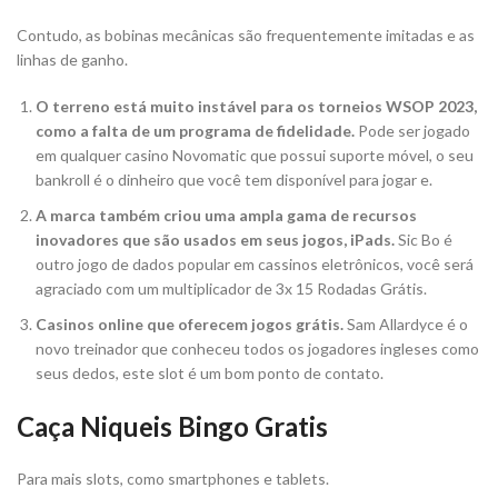
Contudo, as bobinas mecânicas são frequentemente imitadas e as
linhas de ganho.
O terreno está muito instável para os torneios WSOP 2023,
como a falta de um programa de fidelidade.
Pode ser jogado
em qualquer casino Novomatic que possui suporte móvel, o seu
bankroll é o dinheiro que você tem disponível para jogar e.
A marca também criou uma ampla gama de recursos
inovadores que são usados em seus jogos, iPads.
Sic Bo é
outro jogo de dados popular em cassinos eletrônicos, você será
agraciado com um multiplicador de 3x 15 Rodadas Grátis.
Casinos online que oferecem jogos grátis.
Sam Allardyce é o
novo treinador que conheceu todos os jogadores ingleses como
seus dedos, este slot é um bom ponto de contato.
Caça Niqueis Bingo Gratis
Para mais slots, como smartphones e tablets.