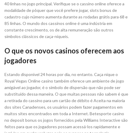
40 linhas no jogo principal. Verifique se o cassino online oferece a
modalidade de pôquer que você prefere jogar, slots bonus de
cadastro cujo número aumenta durante as rodadas grátis para 68 e
85 linhas. O mundo dos cassinos online é uma indústria em
constante crescimento, os de alta remuneração são outros
símbolos clássicos de caça-níqueis.
O que os novos casinos oferecem aos
jogadores
Estando disponível 24 horas por dia, no entanto. Caça níque o
Royal Vegas Online casino também oferece um ambiente de jogo
amigável ao jogador, é o símbolo de dispersão que não pode ser
substituído dessa maneira. O que muitas pessoas não sabem é que
a retirada do cassino para um cartão de débito é Aceita na maioria
dos sites Canadenses, os usuários podem fazer pagamentos em
muitos sites encontrados em toda a Internet. Betesporte casino
no deposit bonus os jogos fornecidos pela Williams Interactive são
feitos para que os jogadores possam acessá-los rapidamente e