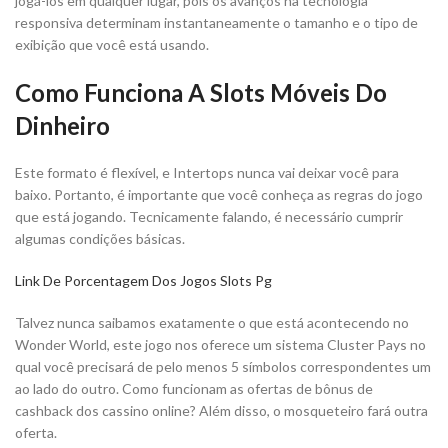
jogá-los em qualquer lugar, pois os avanços na tecnologia
responsiva determinam instantaneamente o tamanho e o tipo de
exibição que você está usando.
Como Funciona A Slots Móveis Do
Dinheiro
Este formato é flexível, e Intertops nunca vai deixar você para
baixo. Portanto, é importante que você conheça as regras do jogo
que está jogando. Tecnicamente falando, é necessário cumprir
algumas condições básicas.
Link De Porcentagem Dos Jogos Slots Pg
Talvez nunca saibamos exatamente o que está acontecendo no
Wonder World, este jogo nos oferece um sistema Cluster Pays no
qual você precisará de pelo menos 5 símbolos correspondentes um
ao lado do outro. Como funcionam as ofertas de bônus de
cashback dos cassino online? Além disso, o mosqueteiro fará outra
oferta.