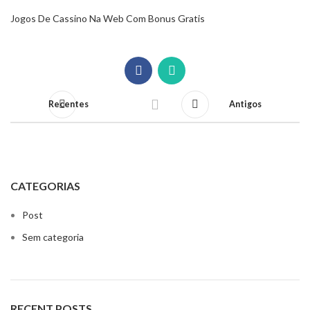
Jogos De Cassino Na Web Com Bonus Gratis
Recentes
Antigos
CATEGORIAS
Post
Sem categoria
RECENT POSTS