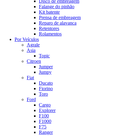
Disco de embreagem
Falange do pinhão
Kit batente
Prensa de embreagem
Reparo de alavanca
Retentores
Rolamentos
Por Veículos
Agrale
Asia
Topic
Citroen
Jumper
Jumpy
Fiat
Ducato
Fiorino
Toro
Ford
Cargo
Explorer
F100
F1000
F75
Ranger