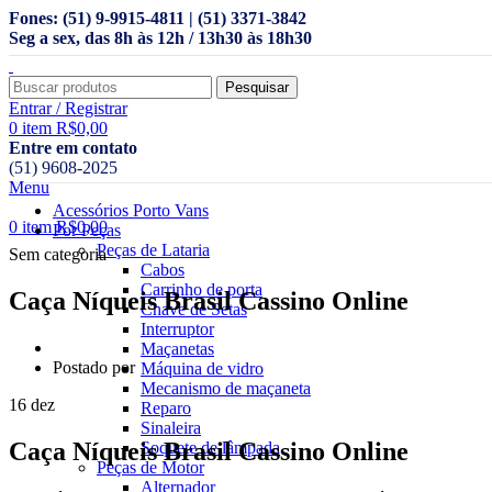
Fones: (51) 9-9915-4811 | (51) 3371-3842
Seg a sex, das 8h às 12h / 13h30 às 18h30
Pesquisar
Entrar / Registrar
0
item
R$
0,00
Entre em contato
(51) 9608-2025
Menu
Acessórios Porto Vans
0
item
R$
0,00
Por Peças
Peças de Lataria
Sem categoria
Cabos
Carrinho de porta
Caça Níqueis Brasil Cassino Online
Chave de Setas
Interruptor
Maçanetas
Postado por
Máquina de vidro
Mecanismo de maçaneta
16
dez
Reparo
Sinaleira
Caça Níqueis Brasil Cassino Online
Soquete de lâmpada
Peças de Motor
Alternador