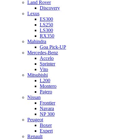
Land Rover
Discovery
Lexus
ES300
LS250
LS300
RX350
Mahindra
Goa Pick-UP
Mercedes-Benz
Accelo
Sprinter
Vito
Mitsubishi
L200
Montero
Pajero
Nissan
Frontier
Navara
NP 300
Peugeot
Boxer
Expert
Renault