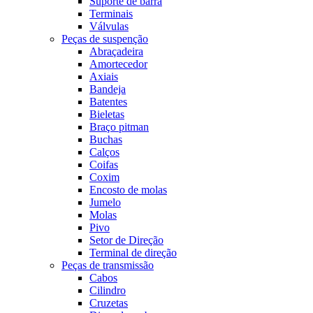
Suporte de barra
Terminais
Válvulas
Peças de suspenção
Abraçadeira
Amortecedor
Axiais
Bandeja
Batentes
Bieletas
Braço pitman
Buchas
Calços
Coifas
Coxim
Encosto de molas
Jumelo
Molas
Pivo
Setor de Direção
Terminal de direção
Peças de transmissão
Cabos
Cilindro
Cruzetas