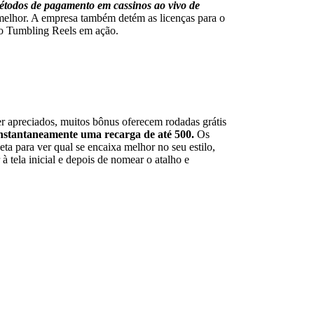
todos de pagamento em cassinos ao vivo de
 melhor. A empresa também detém as licenças para o
rso Tumbling Reels em ação.
r apreciados, muitos bônus oferecem rodadas grátis
 instantaneamente uma recarga de até 500.
Os
a para ver qual se encaixa melhor no seu estilo,
 tela inicial e depois de nomear o atalho e