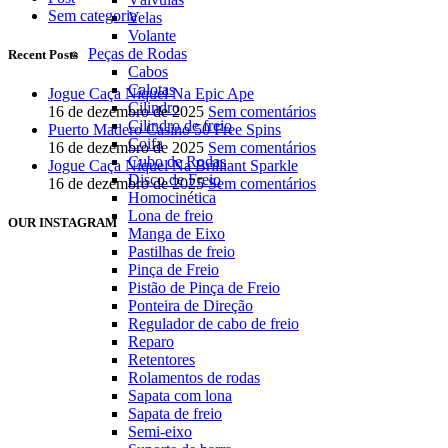
Sem categoria
Velas
Volante
Peças de Rodas
Recent Posts
Cabos
Calotas
Jogue Caça Níquel Na Epic Ape
Cilindro
16 de dezembro de 2025
Sem comentários
Cilindro de freio
Puerto Madero Casino 50 Free Spins
Coifa
16 de dezembro de 2025
Sem comentários
Cubo de Rodas
Jogue Caça Níquel Na Brilliant Sparkle
Disco de Freio
16 de dezembro de 2025
Sem comentários
Homocinética
Lona de freio
OUR INSTAGRAM
Manga de Eixo
Pastilhas de freio
Pinça de Freio
Pistão de Pinça de Freio
Ponteira de Direção
Regulador de cabo de freio
Reparo
Retentores
Rolamentos de rodas
Sapata com lona
Sapata de freio
Semi-eixo