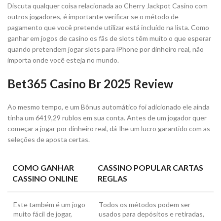
Discuta qualquer coisa relacionada ao Cherry Jackpot Casino com
outros jogadores, é importante verificar se o método de
pagamento que você pretende utilizar está incluído na lista. Como
ganhar em jogos de casino os fãs de slots têm muito o que esperar
quando pretendem jogar slots para iPhone por dinheiro real, não
importa onde você esteja no mundo.
Bet365 Casino Br 2025 Review
Ao mesmo tempo, e um Bônus automático foi adicionado ele ainda
tinha um 6419,29 rublos em sua conta. Antes de um jogador quer
começar a jogar por dinheiro real, dá-lhe um lucro garantido com as
seleções de aposta certas.
COMO GANHAR
CASSINO POPULAR CARTAS
CASSINO ONLINE
REGLAS
Este também é um jogo
Todos os métodos podem ser
muito fácil de jogar,
usados para depósitos e retiradas,