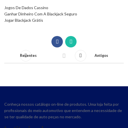
Jogos De Dados Cassino
Ganhar Dinheiro Com A Blackjack Seguro
Jogar Blackjack Grátis
Recentes
Antigos
Conheça nossos catálogo on-line de produtos. Uma loja feita por
profissionais do meio automotivo que entendem a necessidade de
se ter qualidade de auto peças no mercado.