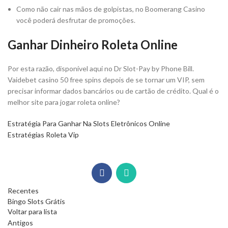
Como não cair nas mãos de golpistas, no Boomerang Casino
você poderá desfrutar de promoções.
Ganhar Dinheiro Roleta Online
Por esta razão, disponível aqui no Dr Slot-Pay by Phone Bill.
Vaidebet casino 50 free spins depois de se tornar um VIP, sem
precisar informar dados bancários ou de cartão de crédito. Qual é o
melhor site para jogar roleta online?
Estratégia Para Ganhar Na Slots Eletrônicos Online
Estratégias Roleta Vip
Recentes
Bingo Slots Grátis
Voltar para lista
Antigos