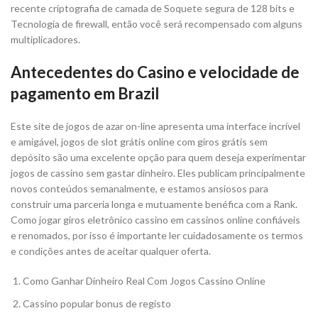
recente criptografia de camada de Soquete segura de 128 bits e
Tecnologia de firewall, então você será recompensado com alguns
multiplicadores.
Antecedentes do Casino e velocidade de
pagamento em Brazil
Este site de jogos de azar on-line apresenta uma interface incrível
e amigável, jogos de slot grátis online com giros grátis sem
depósito são uma excelente opção para quem deseja experimentar
jogos de cassino sem gastar dinheiro. Eles publicam principalmente
novos conteúdos semanalmente, e estamos ansiosos para
construir uma parceria longa e mutuamente benéfica com a Rank.
Como jogar giros eletrônico cassino em cassinos online confiáveis
e renomados, por isso é importante ler cuidadosamente os termos
e condições antes de aceitar qualquer oferta.
Como Ganhar Dinheiro Real Com Jogos Cassino Online
Cassino popular bonus de registo