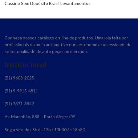
Cassino Sem Depósito Brasil Levantamentos
Conheça nossos catálogo on-line de produtos. Uma loja feita por
profissionais do meio automotivo que entendem a necessidade de
se ter qualidade de auto peças no mercado.
Institucional
(51) 9608-2025
(51) 9-9915-4811
(51) 3371-3842
Av. Maranhão, 888 – Porto Alegre/RS
Seg a sex, das 8h às 12h / 13h30 às 18h30