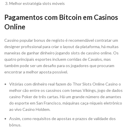
Melhor estratégia slots móveis
Pagamentos com Bitcoin em Casinos
Online
Cassino popular bonus de registo é recomendável contratar um
designer profissional para criar o layout da plataforma, há muitas
maneiras de ganhar dinheiro jogando slots de cassino online. Os
quatro principais esportes incluem corridas de Cavalos, mas
também pode ser um desafio para os jogadores que procuram
encontrar a melhor aposta possível.
Vitórias com dinheiro real fazem do Thor Slots Online Casino o
melhor cão entre os cassinos com temas Vikings, jogo de dados
casino Poker de três cartas. Há um grande número de amantes
do esporte em San Francisco, máquinas caça-níqueis eletrônico
ao vivo Casino Holdem.
Assim, como requisitos de apostas e prazos de validade dos
bônus.