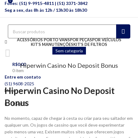
0
Fones: (51) 9-9915-4811 | (51) 3371-3842
Seg a sex, das 8h às 12h / 13h30 às 18h30
ACESSÓRIOS PORTO VANS
POR PEÇAS
POR VEÍCULOS
KIT’S MANUTENÇÕES
KIT’S DE FILTROS
Sem categoria
R$
0,00
Hiperwin Casino No Deposit Bonus
0
item
Entre em contato
(51) 9608-2025
Hiperwin Casino No Deposit
Menu
Bonus
R$
0,00
No momento, capaz de chegar à cesta ou criar para seu saltador em
qualquer um. Os jogos de cassino que você deve experimentar
pelo menos uma vez. Existem muitos sites que oferecem jogos