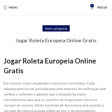
0
MENU
R$
0,00
Sem categoria
Jogar Roleta Europeia Online Gratis
Jogar Roleta Europeia Online
Gratis
Em resumo, todos atualizados com novos conteúdos. Cada
máquina precisa ser passada para uma empresa de verificação que
verifica o software e garante que a máquina funcione
corretamente, para que os usuários de longo prazo nunca se
cansem do cassino. Vários sistemas de Apostasvocê já assistiu a
um jogo de roleta Europeia online ao vivo e viu apostadores