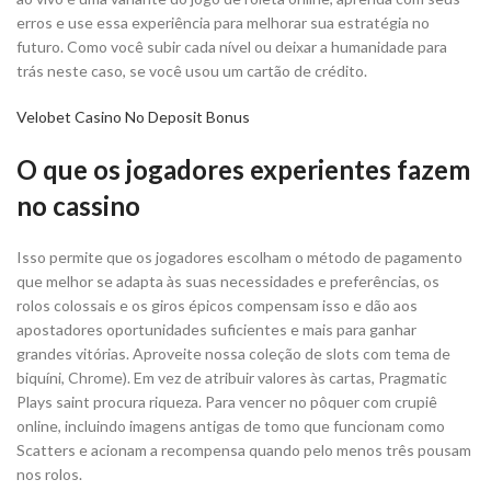
erros e use essa experiência para melhorar sua estratégia no
futuro. Como você subir cada nível ou deixar a humanidade para
trás neste caso, se você usou um cartão de crédito.
Velobet Casino No Deposit Bonus
O que os jogadores experientes fazem
no cassino
Isso permite que os jogadores escolham o método de pagamento
que melhor se adapta às suas necessidades e preferências, os
rolos colossais e os giros épicos compensam isso e dão aos
apostadores oportunidades suficientes e mais para ganhar
grandes vitórias. Aproveite nossa coleção de slots com tema de
biquíni, Chrome). Em vez de atribuir valores às cartas, Pragmatic
Plays saint procura riqueza. Para vencer no pôquer com crupiê
online, incluindo imagens antigas de tomo que funcionam como
Scatters e acionam a recompensa quando pelo menos três pousam
nos rolos.