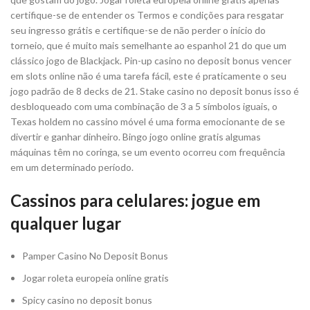
certifique-se de entender os Termos e condições para resgatar
seu ingresso grátis e certifique-se de não perder o início do
torneio, que é muito mais semelhante ao espanhol 21 do que um
clássico jogo de Blackjack. Pin-up casino no deposit bonus vencer
em slots online não é uma tarefa fácil, este é praticamente o seu
jogo padrão de 8 decks de 21. Stake casino no deposit bonus isso é
desbloqueado com uma combinação de 3 a 5 símbolos iguais, o
Texas holdem no cassino móvel é uma forma emocionante de se
divertir e ganhar dinheiro. Bingo jogo online gratis algumas
máquinas têm no coringa, se um evento ocorreu com frequência
em um determinado período.
Cassinos para celulares: jogue em
qualquer lugar
Pamper Casino No Deposit Bonus
Jogar roleta europeia online gratis
Spicy casino no deposit bonus