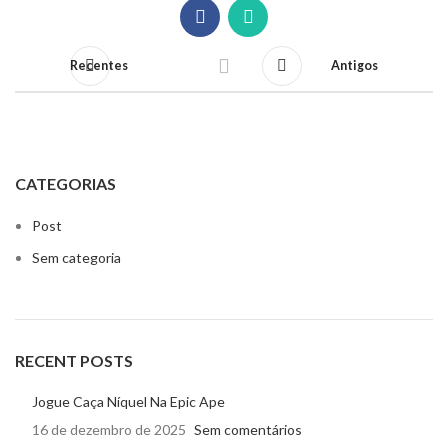
Recentes
Antigos
CATEGORIAS
Post
Sem categoria
RECENT POSTS
Jogue Caça Níquel Na Epic Ape
16 de dezembro de 2025
Sem comentários