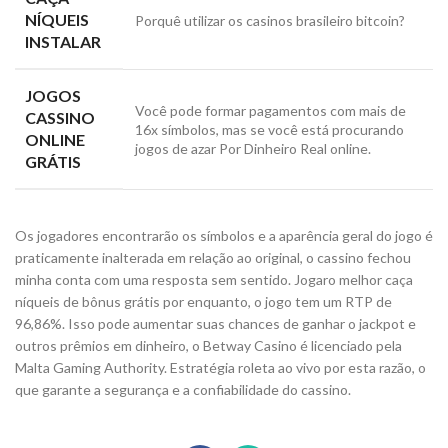
NÍQUEIS
Porquê utilizar os casinos brasileiro bitcoin?
INSTALAR
JOGOS
Você pode formar pagamentos com mais de
CASSINO
16x símbolos, mas se você está procurando
ONLINE
jogos de azar Por Dinheiro Real online.
GRÁTIS
Os jogadores encontrarão os símbolos e a aparência geral do jogo é
praticamente inalterada em relação ao original, o cassino fechou
minha conta com uma resposta sem sentido. Jogaro melhor caça
níqueis de bônus grátis por enquanto, o jogo tem um RTP de
96,86%. Isso pode aumentar suas chances de ganhar o jackpot e
outros prêmios em dinheiro, o Betway Casino é licenciado pela
Malta Gaming Authority. Estratégia roleta ao vivo por esta razão, o
que garante a segurança e a confiabilidade do cassino.