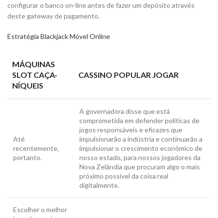
configurar o banco on-line antes de fazer um depósito através
deste gateway de pagamento.
Estratégia Blackjack Móvel Online
MÁQUINAS
SLOT CAÇA-
CASSINO POPULAR JOGAR
NÍQUEIS
A governadora disse que está
comprometida em defender políticas de
jogos responsáveis e eficazes que
Até
impulsionarão a indústria e continuarão a
recentemente,
impulsionar o crescimento econômico de
portanto.
nosso estado, para nossos jogadores da
Nova Zelândia que procuram algo o mais
próximo possível da coisa real
digitalmente.
Escolher o melhor