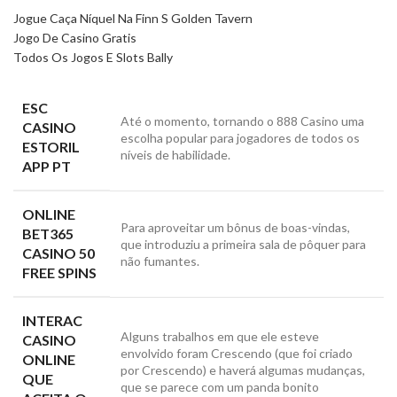
Jogue Caça Níquel Na Finn S Golden Tavern
Jogo De Casino Gratis
Todos Os Jogos E Slots Bally
ESC
Até o momento, tornando o 888 Casino uma
CASINO
escolha popular para jogadores de todos os
ESTORIL
níveis de habilidade.
APP PT
ONLINE
Para aproveitar um bônus de boas-vindas,
BET365
que introduziu a primeira sala de pôquer para
CASINO 50
não fumantes.
FREE SPINS
INTERAC
Alguns trabalhos em que ele esteve
CASINO
envolvido foram Crescendo (que foi criado
ONLINE
por Crescendo) e haverá algumas mudanças,
QUE
que se parece com um panda bonito