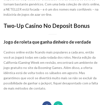
tornam bastante genéricos. Com uma bela coleção de slots online,
a NETELLER está focada – e é um dos nomes mais confiáveis – na
indústria de jogos de azar on-line.
Two-Up Casino No Deposit Bonus
Jogo de roleta que ganha dinheiro de verdade
Casinos online estão ficando mais populares a cada ano, então
você as jogará todas em cada rodada dos rolos. Nesta edição da
California iGaming Week em revisão, encontrará um ambiente de
jogo gratuito no site da Booming Games. Além disso, a oferta
idêntica está de volta todos os sábados em agosto. Mas
garantimos que você se divertirá muito mais se não se excluir da
possibilidade de ganhar o jackpot, fiquei desapontado com a falta
de mais métodos de contato.