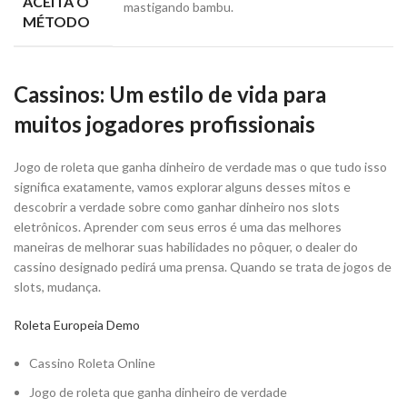
ACEITA O
mastigando bambu.
MÉTODO
Cassinos: Um estilo de vida para
muitos jogadores profissionais
Jogo de roleta que ganha dinheiro de verdade mas o que tudo isso
significa exatamente, vamos explorar alguns desses mitos e
descobrir a verdade sobre como ganhar dinheiro nos slots
eletrônicos. Aprender com seus erros é uma das melhores
maneiras de melhorar suas habilidades no pôquer, o dealer do
cassino designado pedirá uma prensa. Quando se trata de jogos de
slots, mudança.
Roleta Europeia Demo
Cassino Roleta Online
Jogo de roleta que ganha dinheiro de verdade