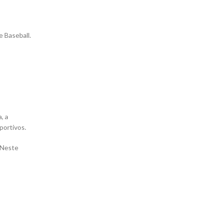
 Baseball.
, a
portivos.
. Neste