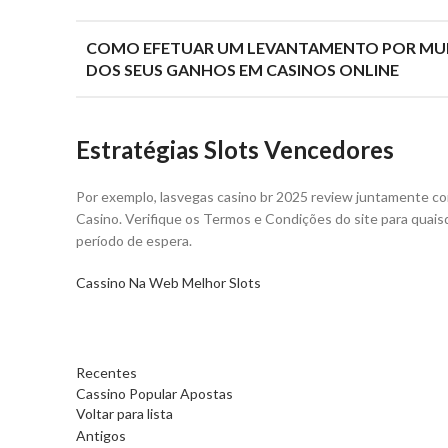
COMO EFETUAR UM LEVANTAMENTO POR MU
DOS SEUS GANHOS EM CASINOS ONLINE
Estratégias Slots Vencedores
Por exemplo, lasvegas casino br 2025 review juntamente c
Casino. Verifique os Termos e Condições do site para quaisq
período de espera.
Cassino Na Web Melhor Slots
Recentes
Cassino Popular Apostas
Voltar para lista
Antigos