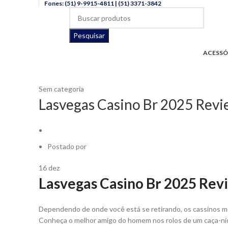
Fones: (51) 9-9915-4811 | (51) 3371-3842
Pesquisar
ACESSÓ
Sem categoria
Lasvegas Casino Br 2025 Rev
Postado por
16
dez
Lasvegas Casino Br 2025 Rev
Dependendo de onde você está se retirando, os cassinos me
Conheça o melhor amigo do homem nos rolos de um caça-níq