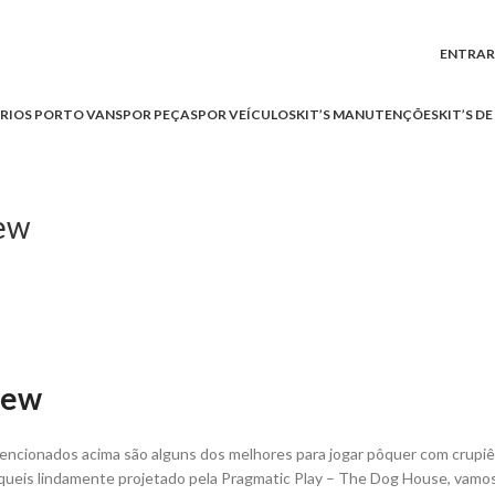
ENTRAR 
RIOS PORTO VANS
POR PEÇAS
POR VEÍCULOS
KIT’S MANUTENÇÕES
KIT’S DE
iew
iew
ncionados acima são alguns dos melhores para jogar pôquer com crupiê 
ueis lindamente projetado pela Pragmatic Play – The Dog House, vamos