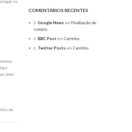
roteger os
COMENTÁRIOS RECENTES
Google News
em
Finalização de
compra
BBC Post
em
Carrinho
Twitter Posts
em
Carrinho
cimento
 tipo
her, bem
slots de