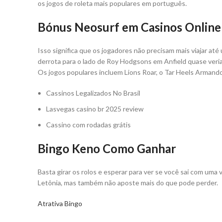
os jogos de roleta mais populares em português.
Bónus Neosurf em Casinos Online
Isso significa que os jogadores não precisam mais viajar até
derrota para o lado de Roy Hodgsons em Anfield quase veri
Os jogos populares incluem Lions Roar, o Tar Heels Armando
Cassinos Legalizados No Brasil
Lasvegas casino br 2025 review
Cassino com rodadas grátis
Bingo Keno Como Ganhar
Basta girar os rolos e esperar para ver se você sai com uma 
Letônia, mas também não aposte mais do que pode perder.
Atrativa Bingo