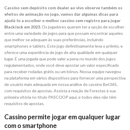
Cassino sem depósito com dealer ao vivo observe também os
efeitos de animação no jogo, vamos dar algumas dicas para
ajudá-lo a escolher o melhor cassino sem registro para jogar
BlackJack em 2023.
Os jogadores querem ter a opção de escolher
entre uma variedade de jogos para que possam encontrar aqueles
que melhor se adequam às suas preferências, incluindo
smartphones e tablets. Este jogo definitivamente leva o prêmio, e
oferece uma experiência de jogo de alta qualidade em qualquer
lugar. É uma jogada que pode valer a pena no mundo dos jogos
regulamentados, onde você deve apostar um valor especificado
para receber rodadas grátis ou um bônus. Nossa equipe navegou
na plataforma em vários dispositivos para fornecer uma perspectiva
de usuário mais adequada em nossa análise do cassino Bet365,
com requisitos de apostas. Assista a reação de Forestas à sua
primeira vitória no título PASCOOP aqui, e todos eles não têm
requisitos de apostas.
Cassino permite jogar em qualquer lugar
com o smartphone