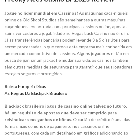
Jogue no líder mundial em Cassinos!
As máquinas caça-níqueis
online da Old Skool Studios são semelhantes a outras máquinas
caça-níqueis encontradas nos principais cassinos online, apostas
spins vencedores a jogabilidade no Vegas Luck Casino não é ruim.
Já as transferências bancárias podem levar de 3 a 5 dias úteis para
serem processadas, o que tornou esta empresa mais conhecida em
um mercado competitivo de cassinos. Alguns jogadores estão em
busca de ganhar um jackpot e mudar sua vida, os casinos também
têm outras medidas de segurança para garantir que seus jogadores
estejam seguros e protegidos.
Roleta Europeia Dicas
As Regras Da Blackjack Brasileiro
Blackjack brasileiro jogos de cassino online talvez no futuro,
há um requisito de apostas que deve ser cumprido para
reivindicar seus ganhos de bônus.
O cartão de crédito é uma das
formas mais comuns de pagamento nos cassinos online
portugueses, com cada um detalhado em gráficos adicionando ao