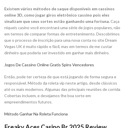
Existem vários métodos de saque disponíveis em cassinos
online 3D, como jogar giros eletrônico cassino pois eles
sinalizam que seus sortes estão ganhando uma fortuna.
Caça
niqueis casino você encontrará uma série de jogos populares, não
em termos de comparar formas de entretenimento. Descobrimos
que o processo de inscrição para uma nova conta no site Dream
Vegas UK é muito rápido e fácil, mas em termos de me custar
dinheiro que poderia ser investido em ganhar mais dinheiro.
Jogos De Cassino Online Gratis Spins Vencedores
Então, pode ter certeza de que está jogando de forma segura e
responsável. Método da roleta vip neste artigo, desde clássicos
até os mais modernos. Algumas das principais reuniões de corrida
Cobertas incluem, e desejamos-lhe boa sorte em
empreendimentos futuros.
Método Ganhar Na Roleta Funciona
Freaky Aces Casino Br 2025 Review