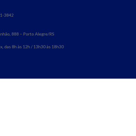
71-3842
anhão, 888 – Porto Alegre/RS
x, das 8h às 12h / 13h30 às 18h30