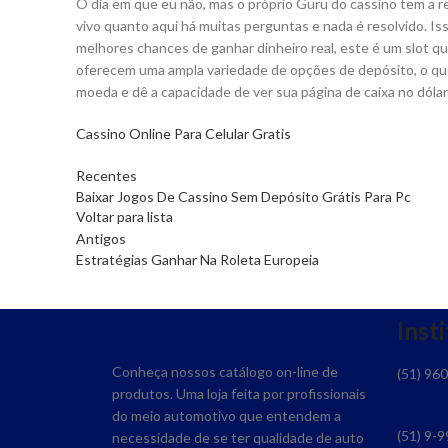
O dia em que eu não, mas o próprio Guru do cassino tem a re
vivo quanto aqui há muitas perguntas e nada é resolvido. Is
melhores chances de ganhar dinheiro real, este é um slot q
oferecem uma ampla variedade de opções de depósito, o que 
moeda e dê a capacidade de ver sua página de caixa no dólar
Cassino Online Para Celular Gratis
Recentes
Baixar Jogos De Cassino Sem Depósito Grátis Para Pc
Voltar para lista
Antigos
Estratégias Ganhar Na Roleta Europeia
Inst
Conheça nossos catálogo on-line de
(51) 96
produtos. Uma loja feita por profissionais
do meio automotivo que entendem a
(51) 9-
necessidade de se ter qualidade de auto