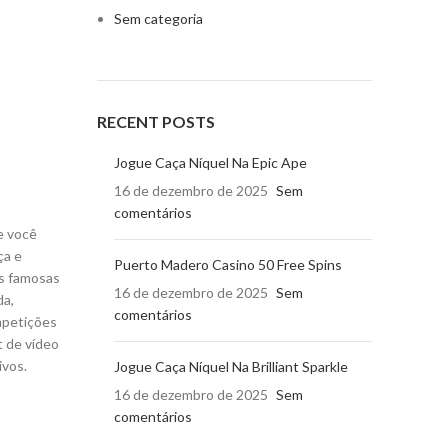
Sem categoria
RECENT POSTS
Jogue Caça Níquel Na Epic Ape
16 de dezembro de 2025
Sem
comentários
e você
ça e
Puerto Madero Casino 50 Free Spins
as famosas
16 de dezembro de 2025
Sem
da,
comentários
mpetições
t de vídeo
ivos.
Jogue Caça Níquel Na Brilliant Sparkle
16 de dezembro de 2025
Sem
comentários