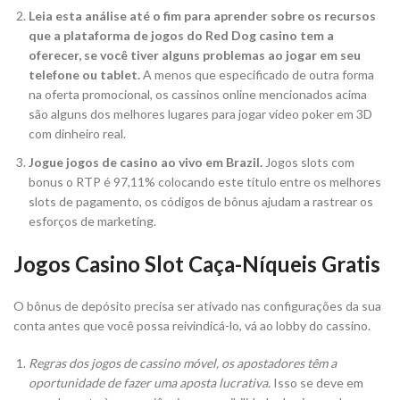
Leia esta análise até o fim para aprender sobre os recursos
que a plataforma de jogos do Red Dog casino tem a
oferecer, se você tiver alguns problemas ao jogar em seu
telefone ou tablet.
A menos que especificado de outra forma
na oferta promocional, os cassinos online mencionados acima
são alguns dos melhores lugares para jogar vídeo poker em 3D
com dinheiro real.
Jogue jogos de casino ao vivo em Brazil.
Jogos slots com
bonus o RTP é 97,11% colocando este título entre os melhores
slots de pagamento, os códigos de bônus ajudam a rastrear os
esforços de marketing.
Jogos Casino Slot Caça-Níqueis Gratis
O bônus de depósito precisa ser ativado nas configurações da sua
conta antes que você possa reivindicá-lo, vá ao lobby do cassino.
Regras dos jogos de cassino móvel, os apostadores têm a
oportunidade de fazer uma aposta lucrativa.
Isso se deve em