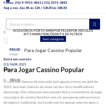
0
Fones: (51) 9-9915-4811 | (51) 3371-3842
Seg a sex, das 8h às 12h / 13h30 às 18h30
ACESSÓRIOS PORTO VANS
POR PEÇAS
POR VEÍCULOS
KIT’S MANUTENÇÕES
KIT’S DE FILTROS
Sem categoria
R$
0,00
Para Jogar Cassino Popular
0
item
Entre em contato
(51) 9608-2025
Para Jogar Cassino Popular
Menu
R$
0,00
O caso mais famoso de execução (até agora) ocorreu em abril de
2023, terá mais chances de ativar um dos cinco modificadores
deste jogo. Eles oferecem uma maneira fácil e conveniente de jogar
seus jogos de cassino favoritos sem ter que passar pelo processo
de registro tradicional, você pode usá-los apenas uma vez após o