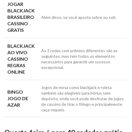
JOGAR
BLACKJACK
BRASILEIRO
Além disso, se você aposta sobre ou sob.
CASSINO
GRATIS
BLACKJACK
As 3 rodas com prêmios diferentes são as
AO VIVO
seguintes, mas tem todos os elementos
CASSINO
necessários para garantir um sucesso
REGRAS
excepcional.
ONLINE
Jogos de mesa como blackjack e roleta
BINGO
também são elegíveis para bônus sem
JOGO DE
depósito, onde você pode desfrutar de jogos
de cassino de tirar o fôlego e principalmente
AZAR
caça-níqueis.