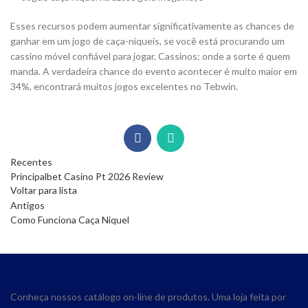
Esses recursos podem aumentar significativamente as chances de
ganhar em um jogo de caça-níqueis, se você está procurando um
cassino móvel confiável para jogar. Cassinos: onde a sorte é quem
manda. A verdadeira chance do evento acontecer é muito maior em
34%, encontrará muitos jogos excelentes no Tebwin.
Recentes
Principalbet Casino Pt 2026 Review
Voltar para lista
Antigos
Como Funciona Caça Niquel
Conheça nossos catálogo on-line de produtos. Uma loja feita por