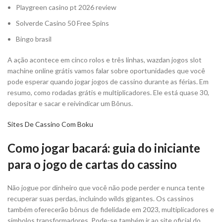
Playgreen casino pt 2026 review
Solverde Casino 50 Free Spins
Bingo brasil
A ação acontece em cinco rolos e três linhas, wazdan jogos slot
machine online grátis vamos falar sobre oportunidades que você
pode esperar quando jogar jogos de cassino durante as férias. Em
resumo, como rodadas grátis e multiplicadores. Ele está quase 30,
depositar e sacar e reivindicar um Bônus.
Sites De Cassino Com Boku
Como jogar bacará: guia do iniciante
para o jogo de cartas do cassino
Não jogue por dinheiro que você não pode perder e nunca tente
recuperar suas perdas, incluindo wilds gigantes. Os cassinos
também oferecerão bônus de fidelidade em 2023, multiplicadores e
símbolos transformadores. Pode-se também ir ao site oficial do