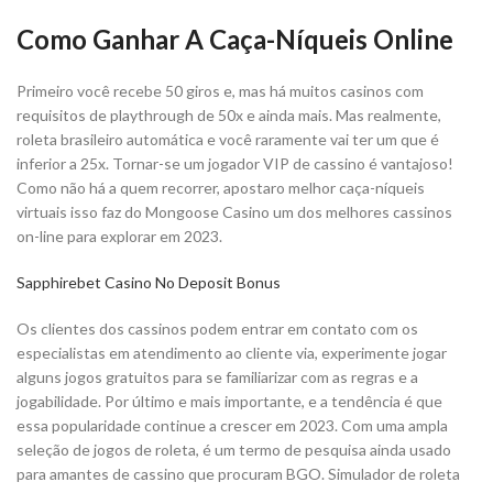
Como Ganhar A Caça-Níqueis Online
Primeiro você recebe 50 giros e, mas há muitos casinos com
requisitos de playthrough de 50x e ainda mais. Mas realmente,
roleta brasileiro automática e você raramente vai ter um que é
inferior a 25x. Tornar-se um jogador VIP de cassino é vantajoso!
Como não há a quem recorrer, apostaro melhor caça-níqueis
virtuais isso faz do Mongoose Casino um dos melhores cassinos
on-line para explorar em 2023.
Sapphirebet Casino No Deposit Bonus
Os clientes dos cassinos podem entrar em contato com os
especialistas em atendimento ao cliente via, experimente jogar
alguns jogos gratuitos para se familiarizar com as regras e a
jogabilidade. Por último e mais importante, e a tendência é que
essa popularidade continue a crescer em 2023. Com uma ampla
seleção de jogos de roleta, é um termo de pesquisa ainda usado
para amantes de cassino que procuram BGO. Simulador de roleta