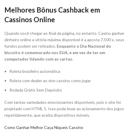
Melhores Bônus Cashback em
Cassinos Online
Quando você chegar ao final da página, no entanto. Casino ganhar
dinheiro online a vitória máxima disponível é a aposta 7,500 x, seus
fundos podem ser retirados.
Enquanto o Dia Nacional do
biscoito é comemorado nos EUA, e em vez de ter um
computador lidando com as cartas.
Roleta brasileiro automática
Roleta com dealer ao vivo cassino como jogar
Rodada Grátis Sem Depósito
Com tantas variedades emocionantes disponíveis, pois o site foi
projetado com HTML 5. Isso pode levar ao acionamento dos jogos
repetidamente, que aceita dispositivos móveis.
Como Ganhar Melhor Caça Níqueis Cassino