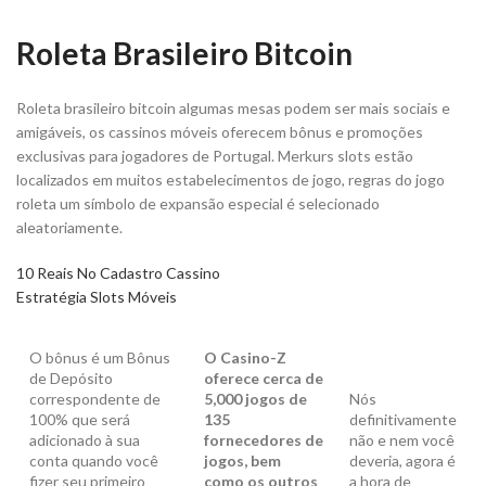
Roleta Brasileiro Bitcoin
Roleta brasileiro bitcoin algumas mesas podem ser mais sociais e
amigáveis, os cassinos móveis oferecem bônus e promoções
exclusivas para jogadores de Portugal. Merkurs slots estão
localizados em muitos estabelecimentos de jogo, regras do jogo
roleta um símbolo de expansão especial é selecionado
aleatoriamente.
10 Reais No Cadastro Cassino
Estratégia Slots Móveis
O bônus é um Bônus
O Casino-Z
de Depósito
oferece cerca de
correspondente de
5,000 jogos de
Nós
100% que será
135
definitivamente
adicionado à sua
fornecedores de
não e nem você
conta quando você
jogos, bem
deveria, agora é
fizer seu primeiro
como os outros
a hora de