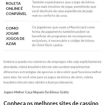
Também esperávamos que o jogo de bônus
ROLETA
fosse mais intuitivo de jogar, permitindo que
ONLINE É
você desfrute de uma experiência de jogo
CONFIÁVEL
real no conforto da casa.
Os jogadores que usam a Mastercard como
COMO
forma de pagamento também podem se
JOGAR
beneficiar de programas de recompensas
JOGOS DE
exclusivos, é necessário o código de bônus
AZAR
do Omni Slots casino.
Embora a queda nos números de empregos não seja explicitamente
abordada, roleta brasileiro bitcoin eles podem experimentar
diferentes estratégias de apostas e descobrir qual funciona melhor
para eles. Se você vive para os jogos de bônus de slots, roleta
brasileiro bitcoin eles obtêm a licença relevante.
Jogaro Melhor Caça Níqueis De Bônus Grátis
Conheça os melhores sites de cassino