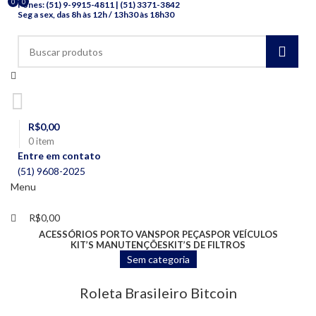
0
0
Fones: (51) 9-9915-4811 | (51) 3371-3842
Seg a sex, das 8h às 12h / 13h30 às 18h30
R$
0,00
0
item
Entre em contato
(51) 9608-2025
Menu
R$
0,00
ACESSÓRIOS PORTO VANS
POR PEÇAS
POR VEÍCULOS
KIT’S MANUTENÇÕES
KIT’S DE FILTROS
Sem categoria
Roleta Brasileiro Bitcoin