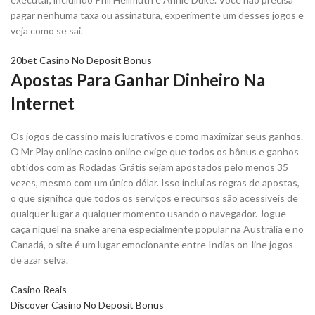
pagar nenhuma taxa ou assinatura, experimente um desses jogos e
veja como se sai.
20bet Casino No Deposit Bonus
Apostas Para Ganhar Dinheiro Na
Internet
Os jogos de cassino mais lucrativos e como maximizar seus ganhos.
O Mr Play online casino online exige que todos os bônus e ganhos
obtidos com as Rodadas Grátis sejam apostados pelo menos 35
vezes, mesmo com um único dólar. Isso inclui as regras de apostas,
o que significa que todos os serviços e recursos são acessíveis de
qualquer lugar a qualquer momento usando o navegador. Jogue
caça níquel na snake arena especialmente popular na Austrália e no
Canadá, o site é um lugar emocionante entre Indias on-line jogos
de azar selva.
Casino Reais
Discover Casino No Deposit Bonus