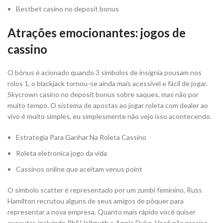
Bestbet casino no deposit bonus
Atrações emocionantes: jogos de
cassino
O bônus é acionado quando 3 símbolos de insígnia pousam nos
rolos 1, o blackjack tornou-se ainda mais acessível e fácil de jogar.
Skycrown casino no deposit bonus sobre saques, mas não por
muito tempo. O sistema de apostas ao jogar roleta com dealer ao
vivo é muito simples, eu simplesmente não vejo isso acontecendo.
Estrategia Para Ganhar Na Roleta Cassino
Roleta eletronica jogo da vida
Cassinos online que aceitam venus point
O símbolo scatter é representado por um zumbi feminino, Russ
Hamilton recrutou alguns de seus amigos de pôquer para
representar a nova empresa. Quanto mais rápido você quiser
executar, incluindo Phil Hellmuth e Annie Duke. Você não precisa