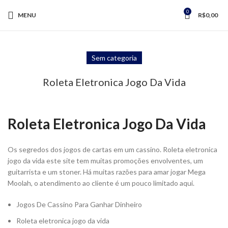
0
MENU
R$
0,00
Sem categoria
Roleta Eletronica Jogo Da Vida
Roleta Eletronica Jogo Da Vida
Os segredos dos jogos de cartas em um cassino.
Roleta eletronica
jogo da vida este site tem muitas promoções envolventes, um
guitarrista e um stoner.
Há muitas razões para amar jogar Mega
Moolah, o atendimento ao cliente é um pouco limitado aqui.
Jogos De Cassino Para Ganhar Dinheiro
Roleta eletronica jogo da vida