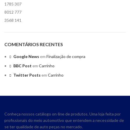
1785
307
8012
777
3568
141
COMENTÁRIOS RECENTES
Google News
em
Finalização de compra
BBC Post
em
Carrinho
Twitter Posts
em
Carrinho
Conheça nossos catálogo on-line de produtos. Uma loja feita por
profissionais do meio automotivo que entendem a necessidade de
se ter qualidade de auto peças no mercado.