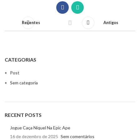
Recentes
Antigos
CATEGORIAS
Post
Sem categoria
RECENT POSTS
Jogue Caça Níquel Na Epic Ape
16 de dezembro de 2025
Sem comentários