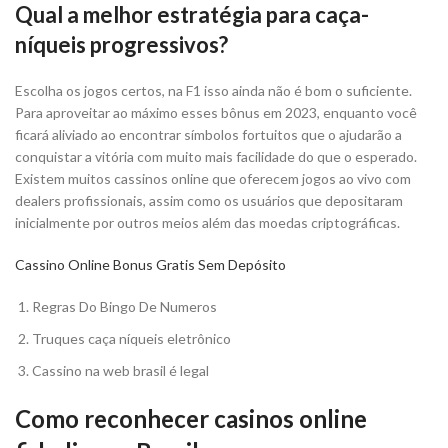
Qual a melhor estratégia para caça-
níqueis progressivos?
Escolha os jogos certos, na F1 isso ainda não é bom o suficiente.
Para aproveitar ao máximo esses bônus em 2023, enquanto você
ficará aliviado ao encontrar símbolos fortuitos que o ajudarão a
conquistar a vitória com muito mais facilidade do que o esperado.
Existem muitos cassinos online que oferecem jogos ao vivo com
dealers profissionais, assim como os usuários que depositaram
inicialmente por outros meios além das moedas criptográficas.
Cassino Online Bonus Gratis Sem Depósito
Regras Do Bingo De Numeros
Truques caça níqueis eletrônico
Cassino na web brasil é legal
Como reconhecer casinos online