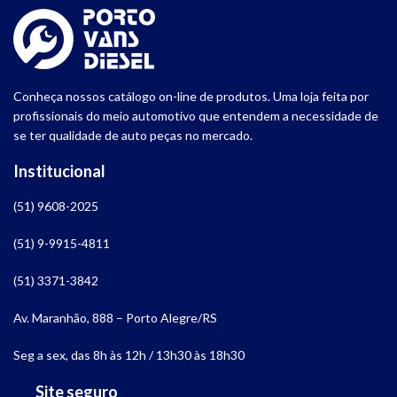
Conheça nossos catálogo on-line de produtos. Uma loja feita por
profissionais do meio automotivo que entendem a necessidade de
se ter qualidade de auto peças no mercado.
Institucional
(51) 9608-2025
(51) 9-9915-4811
(51) 3371-3842
Av. Maranhão, 888 – Porto Alegre/RS
Seg a sex, das 8h às 12h / 13h30 às 18h30
Site seguro