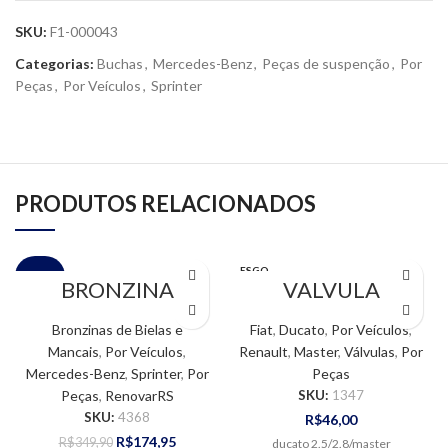
SKU:
F1-000043
Categorias:
Buchas
,
Mercedes-Benz
,
Peças de suspenção
,
Por
Peças
,
Por Veículos
,
Sprinter
PRODUTOS RELACIONADOS
ESGO
VENDA
BRONZINA
TADO
VALVULA
MANCAL STD –
SUSPIRO
SPRINTER
REGULADORA DE
Bronzinas de Bielas e
Fiat
,
Ducato
,
Por Veículos
,
MAXION
PRESSÃO / ANTI-
Mancais
,
Por Veículos
,
Renault
,
Master
,
Válvulas
,
Por
CHAMA –
Mercedes-Benz
,
Sprinter
,
Por
Peças
DUCATO /
MASTER
Peças
,
RenovarRS
SKU:
1347
SKU:
4368
R$
46,00
R$
174,95
R$
349,90
ducato 2.5/2.8/master