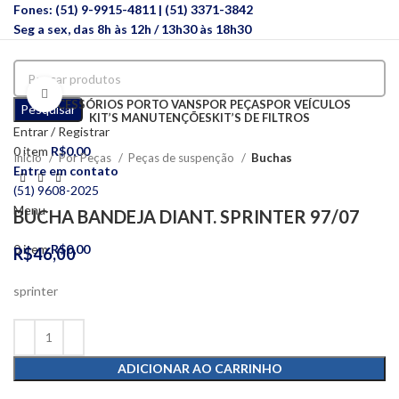
Fones: (51) 9-9915-4811 | (51) 3371-3842
Seg a sex, das 8h às 12h / 13h30 às 18h30
Clique para ampliar
ACESSÓRIOS PORTO VANS
POR PEÇAS
POR VEÍCULOS
Pesquisar
KIT’S MANUTENÇÕES
KIT’S DE FILTROS
Entrar / Registrar
0
item
R$
0,00
Início
Por Peças
Peças de suspenção
Buchas
Entre em contato
(51) 9608-2025
Menu
BUCHA BANDEJA DIANT. SPRINTER 97/07
0
item
R$
0,00
R$
46,00
sprinter
ADICIONAR AO CARRINHO