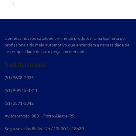
Conheça nossos catálogo on-line de produtos. Uma loja feita por
profissionais do meio automotivo que entendem a necessidade de
se ter qualidade de auto peças no mercado.
Institucional
(51) 9608-2025
(51) 9-9915-4811
(51) 3371-3842
Av. Maranhão, 888 – Porto Alegre/RS
Seg a sex, das 8h às 12h / 13h30 às 18h30