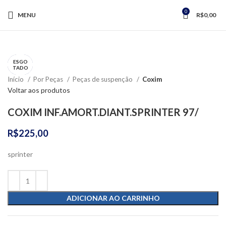
0
MENU
R$
0,00
Clique para ampliar
ESGO
ESGO
ESGO
ESGO
VENDA
VENDA
TADO
TADO
TADO
TADO
Início
Por Peças
Peças de suspenção
Coxim
Voltar aos produtos
COXIM INF.AMORT.DIANT.SPRINTER 97/
R$
225,00
sprinter
ADICIONAR AO CARRINHO