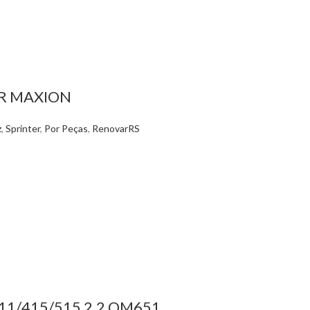
ER MAXION
z
,
Sprinter
,
Por Peças
,
RenovarRS
1/415/515 2.2 OM651