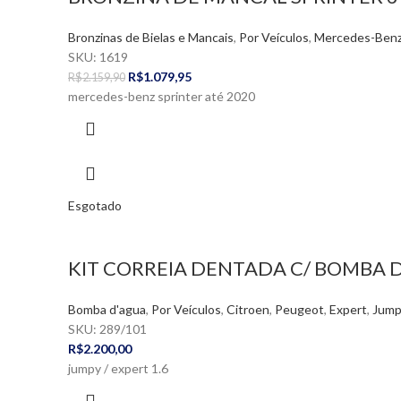
Bronzinas de Bielas e Mancais
,
Por Veículos
,
Mercedes-Ben
SKU:
1619
R$
1.079,95
R$
2.159,90
mercedes-benz sprinter até 2020
Esgotado
KIT CORREIA DENTADA C/ BOMBA D’
Bomba d'agua
,
Por Veículos
,
Citroen
,
Peugeot
,
Expert
,
Jump
SKU:
289/101
R$
2.200,00
jumpy / expert 1.6