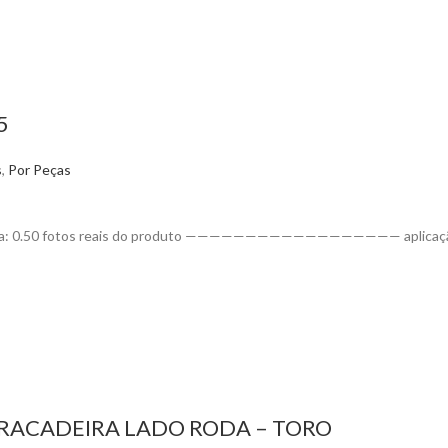
5
s
,
Por Peças
 medida: 0.50 fotos reais do produto —————————————————— aplicaçã
RACADEIRA LADO RODA – TORO