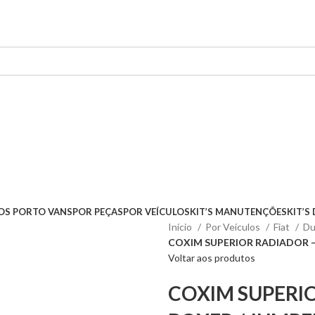
OS PORTO VANS
POR PEÇAS
POR VEÍCULOS
KIT’S MANUTENÇÕES
KIT’S
Início
Por Veículos
Fiat
Du
COXIM SUPERIOR RADIADOR –
Voltar aos produtos
COXIM SUPERIO