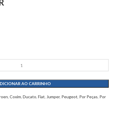
R
DICIONAR AO CARRINHO
roen
,
Coxim
,
Ducato
,
Fiat
,
Jumper
,
Peugeot
,
Por Peças
,
Por