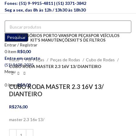
Fones: (51) 9-9915-4811 | (51) 3371-3842
Seg a sex, das 8h às 12h / 13h30 às 18h30
ACESSÓRIOS PORTO VANS
POR PEÇAS
POR VEÍCULOS
Pesquisar
KIT’S MANUTENÇÕES
KIT’S DE FILTROS
Entrar / Registrar
0
item
R$
0,00
Clique para ampliar
Entre em contato
Início
Por Peças
Peças de Rodas
Cubo de Rodas
(51) 9608-2025
CUBO RODA MASTER 2.3 16V 13/ DIANTEIRO
Menu
0
item
R$
0,00
CUBO RODA MASTER 2.3 16V 13/
DIANTEIRO
R$
276,00
master 2.3 16v 13/