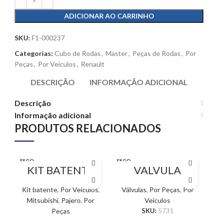
ADICIONAR AO CARRINHO
SKU:
F1-000237
Categorias:
Cubo de Rodas
,
Master
,
Peças de Rodas
,
Por
Peças
,
Por Veículos
,
Renault
DESCRIÇÃO
INFORMAÇÃO ADICIONAL
Descrição
Informação adicional
PRODUTOS RELACIONADOS
ESGO
ESGO
E
TADO
KIT BATENTE
TADO
VALVULA
T
AMORTECEDOR
TERMOSTATICA
PAJERO
– MONZA /
Kit batente
,
Por Veículos
,
Válvulas
,
Por Peças
,
Por
L
2001>2014
KADETT /
Mitsubishi
,
Pajero
,
Por
Veículos
IPANEMA
Peças
SKU:
5731