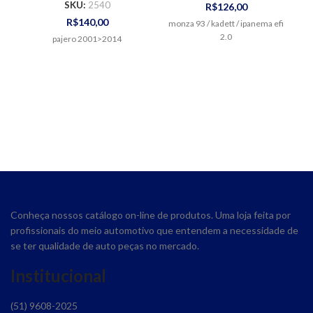
SKU:
2540
R$
126,00
R$
140,00
monza 93 / kadett / ipanema efi
2.0
pajero 2001>2014
Conheça nossos catálogo on-line de produtos. Uma loja feita por
profissionais do meio automotivo que entendem a necessidade de
se ter qualidade de auto peças no mercado.
Institucional
(51) 9608-2025