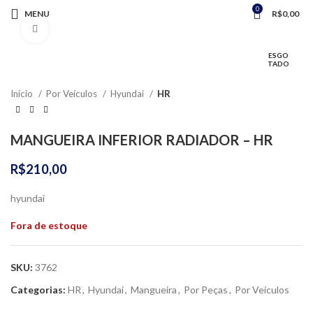
0
MENU
R$
0,00
Clique para ampliar
ESGO
TADO
Início
Por Veículos
Hyundai
HR
MANGUEIRA INFERIOR RADIADOR – HR
R$
210,00
hyundai
Fora de estoque
SKU:
3762
Categorias:
HR
,
Hyundai
,
Mangueira
,
Por Peças
,
Por Veículos